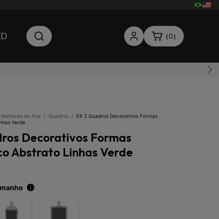
ED
0
(
)
 Melhores do Ano
/
Quadros
/
Kit 2 Quadros Decorativos Formas
inhas Verde
dros Decorativos Formas
o Abstrato Linhas Verde
tamanho
i