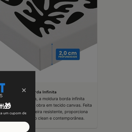
×
Borda Infinita
Leve e minimalista, a moldura borda infinita
t!🎁
serva a pureza da obra em tecido canvas. Feita
om chassi de madeira resistente, proporciona
nta um cupom de
uma apresentação clean e contemporânea.