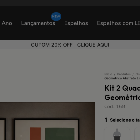
o Ano
Lançamentos
Espelhos
Espelhos com L
A MAIOR FÁBRICA DO BRASIL
Início
/
Produtos
/
Os
Geométrico Abstrato L
Kit 2 Qua
Geométric
Cod.: 168
1
Selecione o 