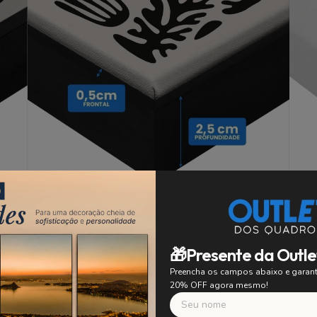
Moldura Canvas
A moldura Canvas, destaca obras em tecido
ra
canvas com elegância. Esta moldura possui um
🎁Presente da Outle
 e
pre
design com um espaço entre o chassi da arte e a
ual
c
Preencha os campos abaixo e gara
moldura, proporcionando uma sensação de
20% OFF agora mesmo!
flutuação e destaque.