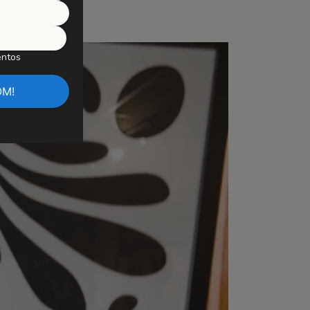
bamentos
entos