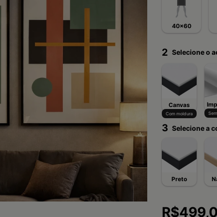
40x60
2
Selecione o 
Imp
Canvas
Sem
Com moldura
3
Selecione a c
Preto
N
R$499,