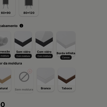
60x90
80x120
acabamento
i
ressão
Sem vidro
Com vidro
Borda infinita
 moldura
Com moldura
Com moldura
Canvas
or da moldura
atural
Branco
Tabaco
Sem moldura
00