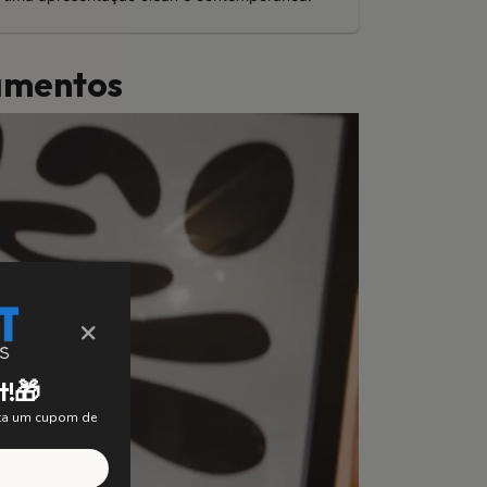
bamentos
×
t!🎁
nta um cupom de