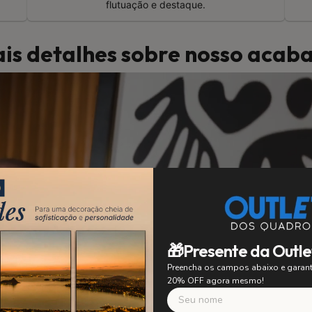
flutuação e destaque.
is detalhes sobre nosso aca
🎁Presente da Outle
Preencha os campos abaixo e gara
20% OFF agora mesmo!