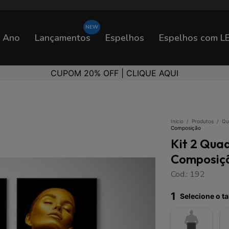
o Ano
Lançamentos
Espelhos
Espelhos com L
A MAIOR FÁBRICA DO BRASIL
Início
/
Produtos
/
Qu
Composição
Kit 2 Qua
Composiç
Cod.: 192
1
Selecione o 