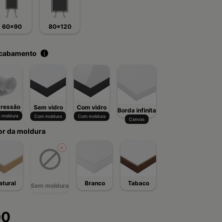
60x90
80x120
acabamento
i
ressão
Sem vidro
Com vidro
Borda infinita
 moldura
Com moldura
Com moldura
Canvas
or da moldura
atural
Branco
Tabaco
Sem moldura
00