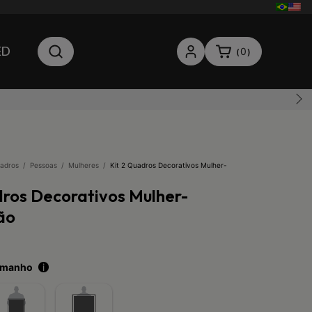
ED
0
(
)
adros
/
Pessoas
/
Mulheres
/
Kit 2 Quadros Decorativos Mulher-
dros Decorativos Mulher-
ão
tamanho
i