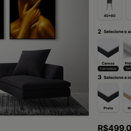
40x60
2
Selecione o 
Imp
Canvas
Sem
Com moldura
3
Selecione a c
Preto
N
R$499,