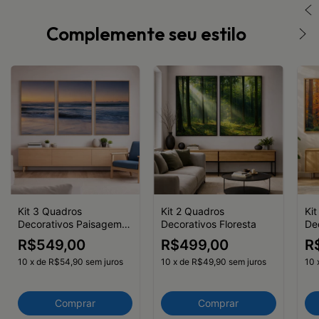
Complemente seu estilo
Kit 3 Quadros
Kit 2 Quadros
Ki
Decorativos Paisagem
Decorativos Floresta
De
Praia Mar Azul
Na
R$549,00
R$499,00
R
do
10
x
de
R$54,90
sem juros
10
x
de
R$49,90
sem juros
10
Comprar
Comprar