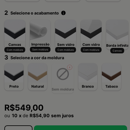
2
Selecione o acabamento
i
Impressão
Canvas
Sem vidro
Com vidro
Borda infinita
Sem moldura
Com moldura
Com moldura
Com moldura
Canvas
3
Selecione a cor da moldura
Preto
Natural
Branco
Tabaco
Sem moldura
R$549,00
10
x
de
R$54,90
sem juros