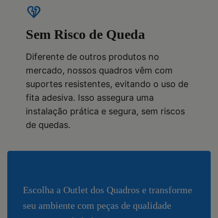
heart_broken
Sem Risco de Queda
Diferente de outros produtos no
mercado, nossos quadros vêm com
suportes resistentes, evitando o uso de
fita adesiva. Isso assegura uma
instalação prática e segura, sem riscos
de quedas.
Escolha a Outlet dos Quadros e transforme
seu ambiente com peças de qualidade