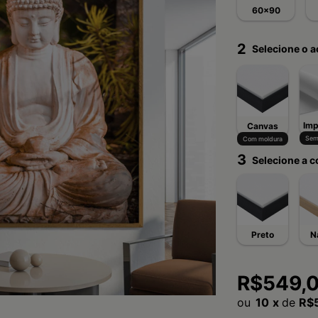
60x90
2
Selecione o 
Imp
Canvas
Sem
Com moldura
3
Selecione a c
Preto
N
R$549,
10
x
de
R$