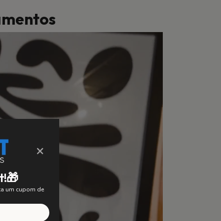
bamentos
×
t!🎁
nta um cupom de