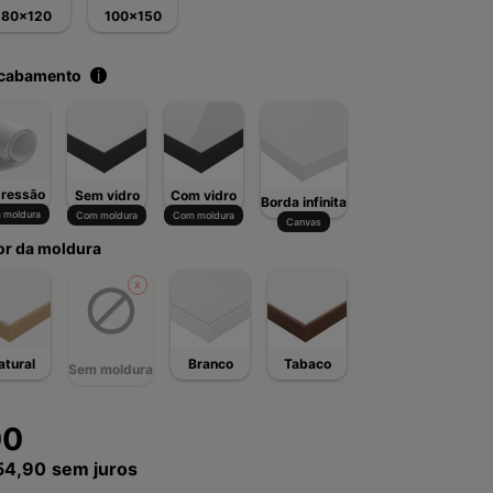
80x120
100x150
acabamento
i
ressão
Sem vidro
Com vidro
Borda infinita
 moldura
Com moldura
Com moldura
Canvas
or da moldura
atural
Branco
Tabaco
Sem moldura
00
54,90
sem juros