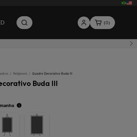
ED
0
(
)
adros
/
Religiosos
/
Quadro Decorativo Buda III
corativo Buda III
tamanho
i