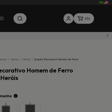
ED
0
(
)
adros
/
Gamer
/
Heróis
/
Quadro Decorativo Homem de Ferro
ecorativo Homem de Ferro
Heróis
tamanho
i