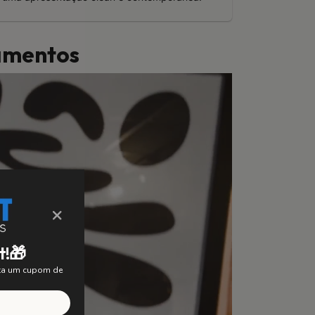
bamentos
×
t!🎁
nta um cupom de