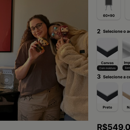
60x90
2
Selecione o 
Imp
Canvas
Sem
Com moldura
3
Selecione a c
Preto
N
R$549,