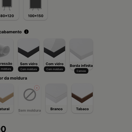
80x120
100x150
acabamento
i
ressão
Sem vidro
Com vidro
Borda infinita
 moldura
Com moldura
Com moldura
Canvas
or da moldura
atural
Branco
Tabaco
Sem moldura
00