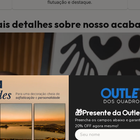
flutuação e destaque.
is detalhes sobre nosso aca
🎁Presente da Outle
Preencha os campos abaixo e gara
20% OFF agora mesmo!