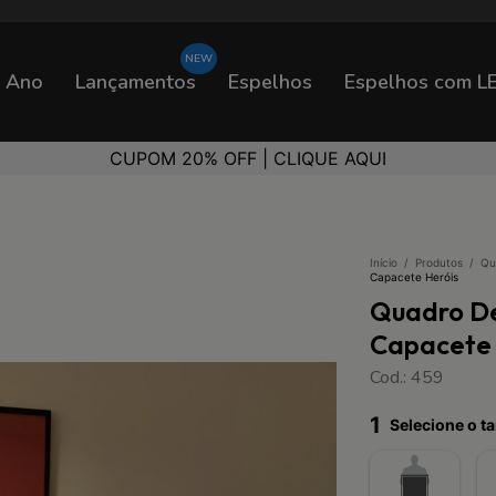
o Ano
Lançamentos
Espelhos
Espelhos com L
CUPOM 20% OFF | CLIQUE AQUI
Início
/
Produtos
/
Qu
Capacete Heróis
Quadro D
Capacete 
Cod.: 459
1
Selecione o 