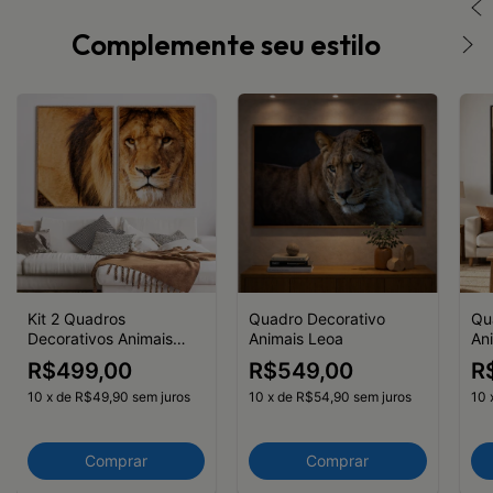
Complemente seu estilo
Kit 2 Quadros
Quadro Decorativo
Qu
Decorativos Animais
Animais Leoa
An
Leão Olhar
Ca
R$499,00
R$549,00
R
10
x
de
R$49,90
sem juros
10
x
de
R$54,90
sem juros
10
Comprar
Comprar