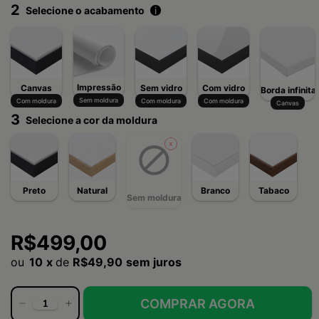
2
Selecione o acabamento
i
Impressão
Canvas
Sem vidro
Com vidro
Borda infinita
Sem moldura
Com moldura
Com moldura
Com moldura
Canvas
3
Selecione a cor da moldura
Preto
Natural
Branco
Tabaco
Sem moldura
R$499,00
10
x
de
R$49,90
sem juros