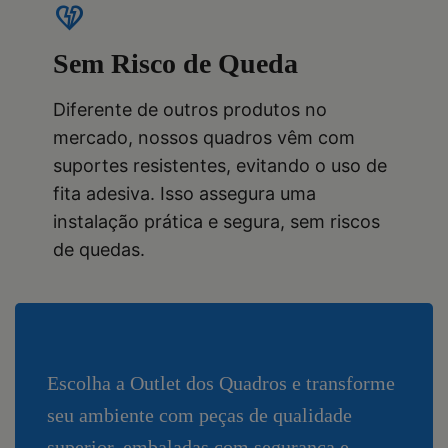
heart_broken
Sem Risco de Queda
Diferente de outros produtos no
mercado, nossos quadros vêm com
suportes resistentes, evitando o uso de
fita adesiva. Isso assegura uma
instalação prática e segura, sem riscos
de quedas.
Escolha a Outlet dos Quadros e transforme
seu ambiente com peças de qualidade
superior, embaladas com segurança e