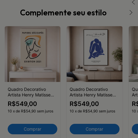
Complemente seu estilo
Quadro Decorativo
Quadro Decorativo
Qu
Artista Henry Matisse
Artista Henry Matisse
Art
Papiers Découpés I
Galerie Maeght II
Aix
R$549,00
R$549,00
R
10
x
de
R$54,90
sem juros
10
x
de
R$54,90
sem juros
10
Comprar
Comprar