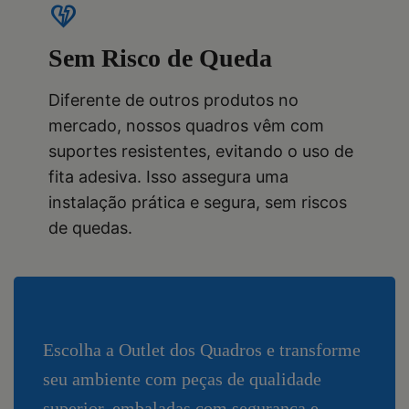
heart_broken
Sem Risco de Queda
Diferente de outros produtos no
mercado, nossos quadros vêm com
suportes resistentes, evitando o uso de
fita adesiva. Isso assegura uma
instalação prática e segura, sem riscos
de quedas.
Escolha a Outlet dos Quadros e transforme
seu ambiente com peças de qualidade
superior, embaladas com segurança e