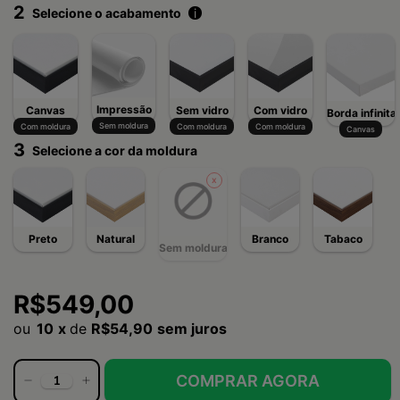
2
Selecione o acabamento
i
Impressão
Canvas
Sem vidro
Com vidro
Borda infinita
Sem moldura
Com moldura
Com moldura
Com moldura
Canvas
3
Selecione a cor da moldura
Preto
Natural
Branco
Tabaco
Sem moldura
R$549,00
10
x
de
R$54,90
sem juros