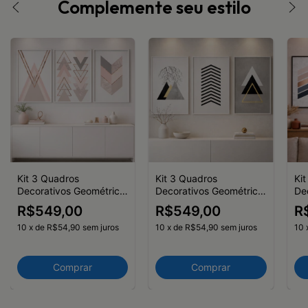
Complemente seu estilo
Kit 3 Quadros
Kit 3 Quadros
Ki
Decorativos Geométrico
Decorativos Geométrico
De
Rose Formas Linhas
Triângulos Preto Branco
Ros
R$549,00
R$549,00
R
Amarelo
10
x
de
R$54,90
sem juros
10
x
de
R$54,90
sem juros
10
Comprar
Comprar