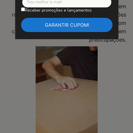
garantir uma instalação fácil e segura, sem
Receber promoções e lançamentos
risco de quedas. Diga adeus às preocupações
com fitas adesivas instáveis. Compre com
confiança e desfrute de sua obra de arte sem
preocupações.