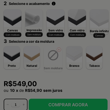
2
Selecione o acabamento
i
Impressão
Canvas
Sem vidro
Com vidro
Borda infinita
Sem moldura
Com moldura
Com moldura
Com moldura
Canvas
3
Selecione a cor da moldura
Preto
Natural
Branco
Tabaco
Sem moldura
R$549,00
10
x
de
R$54,90
sem juros