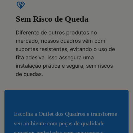
heart_broken
Sem Risco de Queda
Diferente de outros produtos no
mercado, nossos quadros vêm com
suportes resistentes, evitando o uso de
fita adesiva. Isso assegura uma
instalação prática e segura, sem riscos
de quedas.
Escolha a Outlet dos Quadros e transforme
seu ambiente com peças de qualidade
superior, embaladas com segurança e