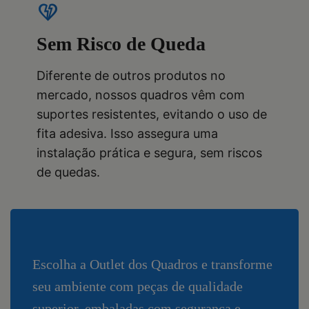
heart_broken
Sem Risco de Queda
Diferente de outros produtos no
mercado, nossos quadros vêm com
suportes resistentes, evitando o uso de
fita adesiva. Isso assegura uma
instalação prática e segura, sem riscos
de quedas.
Escolha a Outlet dos Quadros e transforme
seu ambiente com peças de qualidade
superior, embaladas com segurança e