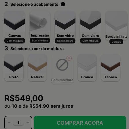
2
Selecione o acabamento
i
Impressão
Canvas
Sem vidro
Com vidro
Borda infinita
Sem moldura
Com moldura
Com moldura
Com moldura
Canvas
3
Selecione a cor da moldura
Preto
Natural
Branco
Tabaco
Sem moldura
R$549,00
10
x
de
R$54,90
sem juros