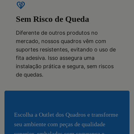
heart_broken
Sem Risco de Queda
Diferente de outros produtos no
mercado, nossos quadros vêm com
suportes resistentes, evitando o uso de
fita adesiva. Isso assegura uma
instalação prática e segura, sem riscos
de quedas.
Escolha a Outlet dos Quadros e transforme
seu ambiente com peças de qualidade
superior, embaladas com segurança e