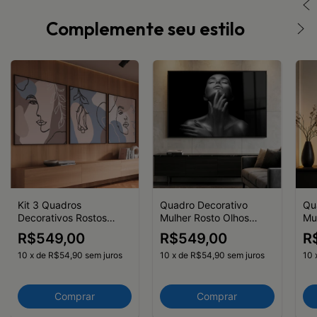
Complemente seu estilo
Kit 3 Quadros
Quadro Decorativo
Qu
Decorativos Rostos
Mulher Rosto Olhos
Mul
Linhas Mulheres
Fechados
R$549,00
R$549,00
R
10
x
de
R$54,90
sem juros
10
x
de
R$54,90
sem juros
10
Comprar
Comprar