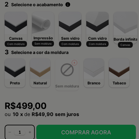
2
Selecione o acabamento
i
Impressão
Canvas
Sem vidro
Com vidro
Borda infinita
Sem moldura
Com moldura
Com moldura
Com moldura
Canvas
3
Selecione a cor da moldura
Preto
Natural
Branco
Tabaco
Sem moldura
R$499,00
10
x
de
R$49,90
sem juros