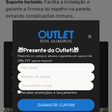
Suporte Incluído:
Facilita a instalação e
garante a firmeza do espelho na parede,
evitando complicações comuns.
×
🎁Presente da Outlet!🎁
PORQUE COMPRAR CONOSCO?
Preencha os campos abaixo e garanta um cupom de
5 Motivos para
20% OFF agora mesmo!
escolher a Outlet
dos Quadros.
Receber promoções e lançamentos