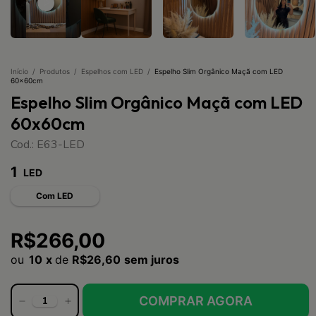
Início
/
Produtos
/
Espelhos com LED
/
Espelho Slim Orgânico Maçã com LED
60x60cm
Espelho Slim Orgânico Maçã com LED
60x60cm
Cod.: E63-LED
1
LED
Com LED
R$266,00
10
x
de
R$26,60
sem juros