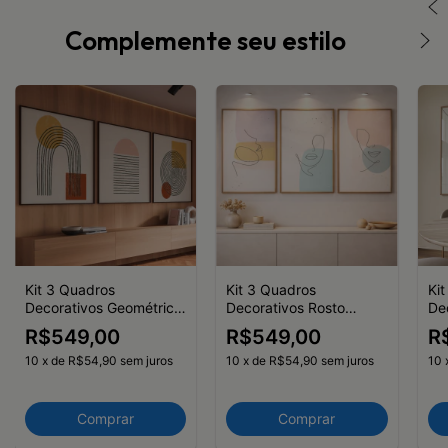
Complemente seu estilo
Kit 3 Quadros
Kit 3 Quadros
Ki
Decorativos Geométrico
Decorativos Rosto
Dec
com linhas II
Linhas III
Mã
R$549,00
R$549,00
R
10
x
de
R$54,90
sem juros
10
x
de
R$54,90
sem juros
10
Comprar
Comprar