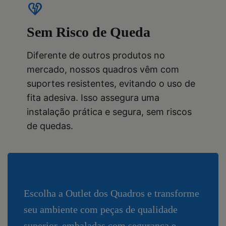
heart_broken
Sem Risco de Queda
Diferente de outros produtos no
mercado, nossos quadros vêm com
suportes resistentes, evitando o uso de
fita adesiva. Isso assegura uma
instalação prática e segura, sem riscos
de quedas.
Escolha a Outlet dos Quadros e transforme
seu ambiente com peças de qualidade
superior, embaladas com segurança e