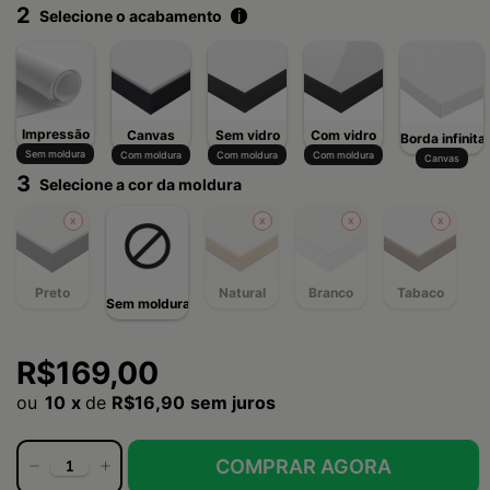
2
Selecione o acabamento
i
Impressão
Canvas
Sem vidro
Com vidro
Borda infinita
Sem moldura
Com moldura
Com moldura
Com moldura
Canvas
3
Selecione a cor da moldura
Preto
Natural
Branco
Tabaco
Sem moldura
R$169,00
10
x
de
R$16,90
sem juros