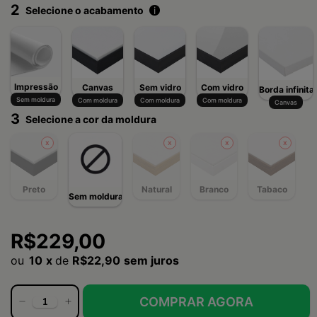
2
Selecione o acabamento
i
Impressão
Canvas
Sem vidro
Com vidro
Borda infinita
Sem moldura
Com moldura
Com moldura
Com moldura
Canvas
3
Selecione a cor da moldura
Preto
Natural
Branco
Tabaco
Sem moldura
R$229,00
10
x
de
R$22,90
sem juros