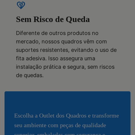
heart_broken
Sem Risco de Queda
Diferente de outros produtos no
mercado, nossos quadros vêm com
suportes resistentes, evitando o uso de
fita adesiva. Isso assegura uma
instalação prática e segura, sem riscos
de quedas.
Escolha a Outlet dos Quadros e transforme
seu ambiente com peças de qualidade
superior, embaladas com segurança e