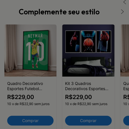
Complemente seu estilo
Quadro Decorativo
Kit 3 Quadros
Qu
Esportes Futebol
Decorativos Esportes
Es
Jogador Neymar
Basketball
Jo
R$229,00
R$229,00
R
10
x
de
R$22,90
sem juros
10
x
de
R$22,90
sem juros
10
Comprar
Comprar