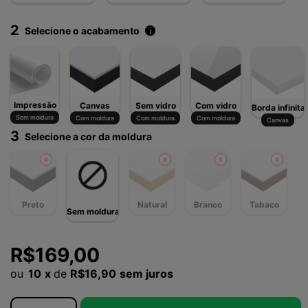
2
Selecione o acabamento
i
Impressão
Canvas
Sem vidro
Com vidro
Borda infinita
Sem moldura
Com moldura
Com moldura
Com moldura
Canvas
3
Selecione a cor da moldura
Preto
Natural
Branco
Tabaco
Sem moldura
R$169,00
10
x
de
R$16,90
sem juros