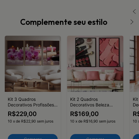
Complemente seu estilo
Kit 3 Quadros
Kit 2 Quadros
Ki
Decorativos Profissões
Decorativos Beleza
De
Estética Beleza
Maquiagem Pó Pincel
Pe
R$229,00
R$169,00
R
Orquídeas Velas
Kabuki
Ma
Aromáticas
10
x
de
R$22,90
sem juros
10
x
de
R$16,90
sem juros
Or
10
Ar