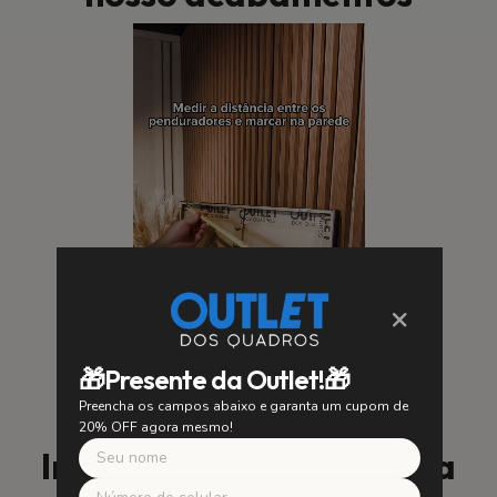
×
🎁Presente da Outlet!🎁
Preencha os campos abaixo e garanta um cupom de
20% OFF agora mesmo!
Instalação Fácil e Segura