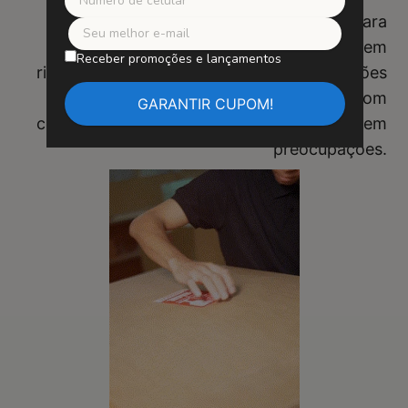
SUA SEGURANÇA É NOSSA PRIORIDADE
Utilizamos suportes de alta qualidade para
garantir uma instalação fácil e segura, sem
Receber promoções e lançamentos
risco de quedas. Diga adeus às preocupações
com fitas adesivas instáveis. Compre com
confiança e desfrute de sua obra de arte sem
preocupações.