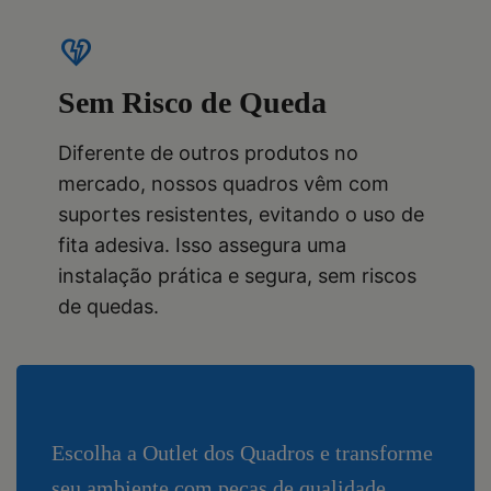
heart_broken
Sem Risco de Queda
Diferente de outros produtos no
mercado, nossos quadros vêm com
suportes resistentes, evitando o uso de
fita adesiva. Isso assegura uma
instalação prática e segura, sem riscos
de quedas.
Escolha a Outlet dos Quadros e transforme
seu ambiente com peças de qualidade