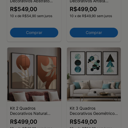
Decorativos Abstrato
Decorativos Artista
Geométrico Linhas
Bauhaus Minimalista Arte
R$549,00
R$499,00
Formas
Composição
10
x
de
R$54,90
sem juros
10
x
de
R$49,90
sem juros
Comprar
Comprar
Kit 2 Quadros
Kit 3 Quadros
Decorativos Natural
Decorativos Geométrico
Serrana
Azul II
R$499,00
R$549,00