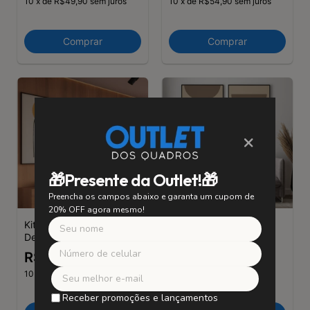
10
x
de
R$49,90
sem juros
10
x
de
R$54,90
sem juros
Comprar
Comprar
×
🎁Presente da Outlet!🎁
Preencha os campos abaixo e garanta um cupom de
20% OFF agora mesmo!
Kit 3 Quadros
Kit 2 Quadros
Decorativos Geométrico
Decorativos Equilíbrio
com linhas II
Natural Bege
R$549,00
R$499,00
10
x
de
R$54,90
sem juros
10
x
de
R$49,90
sem juros
Receber promoções e lançamentos