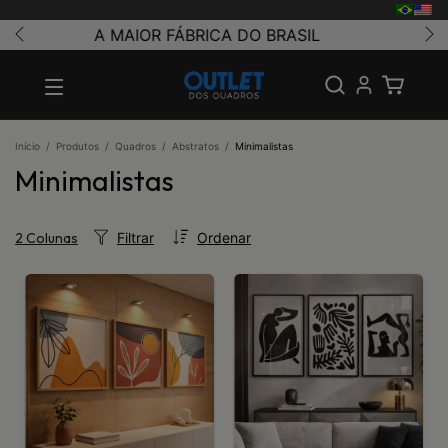
CUPOM 20% OFF | CLIQUE AQUI
Início
/
Produtos
/
Quadros
/
Abstratos
/
Minimalistas
Minimalistas
Filtrar
Ordenar