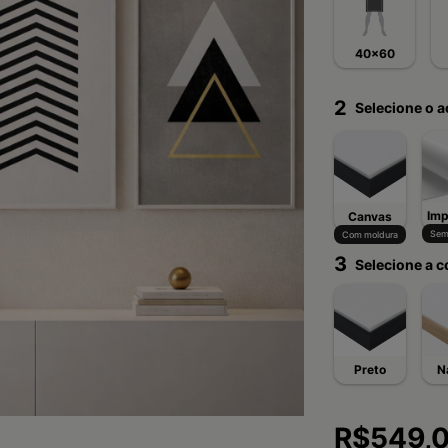
40x60
2
Selecione o 
Imp
Canvas
Sem
Com moldura
3
Selecione a c
Preto
N
R$549,