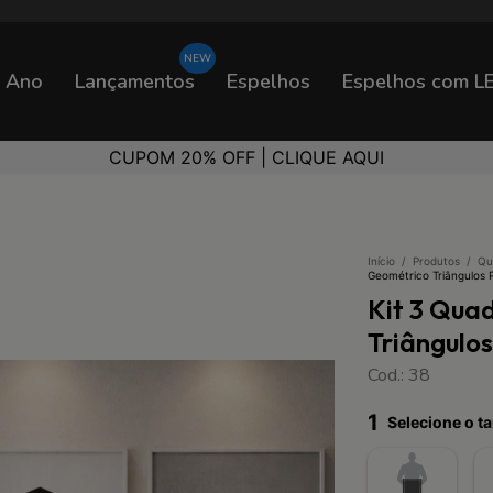
o Ano
Lançamentos
Espelhos
Espelhos com L
CUPOM 20% OFF | CLIQUE AQUI
Início
/
Produtos
/
Qu
Geométrico Triângulos 
Kit 3 Qua
Triângulo
Cod.: 38
1
Selecione o 