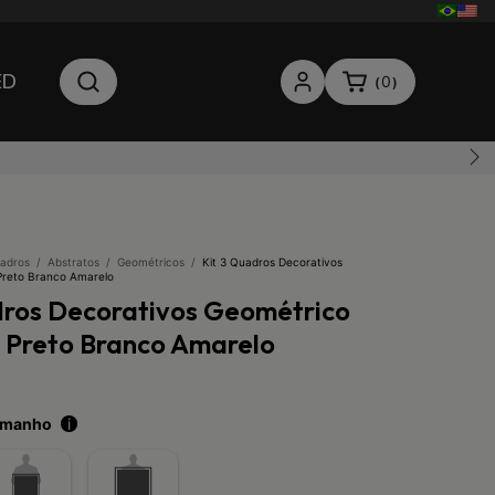
ED
0
(
)
adros
/
Abstratos
/
Geométricos
/
Kit 3 Quadros Decorativos
Preto Branco Amarelo
dros Decorativos Geométrico
s Preto Branco Amarelo
tamanho
i