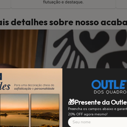
flutuação e destaque.
is detalhes sobre nosso aca
🎁Presente da Outle
Preencha os campos abaixo e gara
20% OFF agora mesmo!