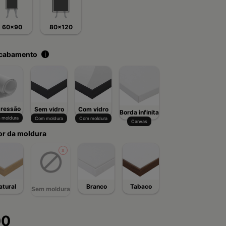
60x90
80x120
acabamento
i
ressão
Sem vidro
Com vidro
Borda infinita
 moldura
Com moldura
Com moldura
Canvas
or da moldura
atural
Branco
Tabaco
Sem moldura
00