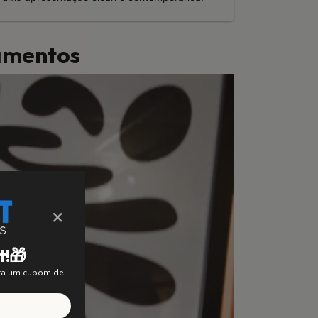
bamentos
×
t!🎁
nta um cupom de