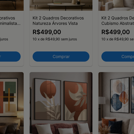
orativos
Kit 2 Quadros Decorativos
Kit 2 Quadros D
nimalista
Natureza Árvores Vista
Cubismo Abstra
R$499,00
R$499,00
juros
10
x
de
R$49,90
sem juros
10
x
de
R$49,90
se
r
Comprar
Compr