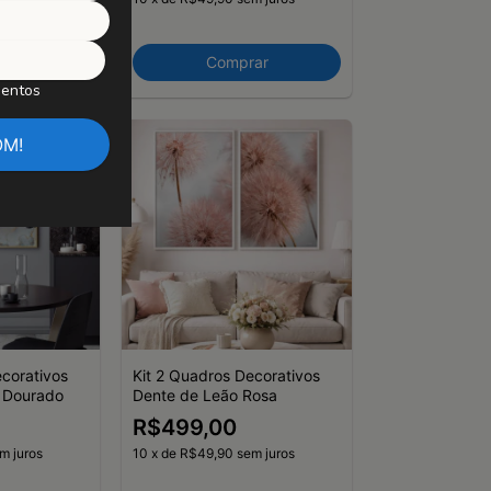
ar
Comprar
mentos
ecorativos
Kit 2 Quadros Decorativos
e Dourado
Dente de Leão Rosa
R$499,00
m juros
10
x
de
R$49,90
sem juros