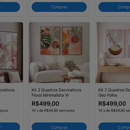
r
Comprar
Compr
orativos
Kit 2 Quadros Decorativos
Kit 2 Quadros D
Floral Minimalista VI
Geo Folha
R$499,00
R$499,00
juros
10
x
de
R$49,90
sem juros
10
x
de
R$49,90
se
r
Comprar
Compr