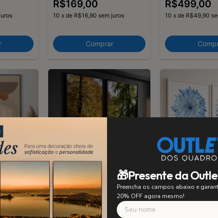
R$169,00
R$499,00
juros
10
x
de
R$16,90
sem juros
10
x
de
R$49,90
se
r
Comprar
Compr
🎁Presente da Outle
orativos
Kit 2 Quadros Decorativos
Kit 2 Quadros D
Preencha os campos abaixo e gara
 Bege
Árvores I
Floral II
20% OFF agora mesmo!
R$499,00
R$499,00
juros
10
x
de
R$49,90
sem juros
10
x
de
R$49,90
se