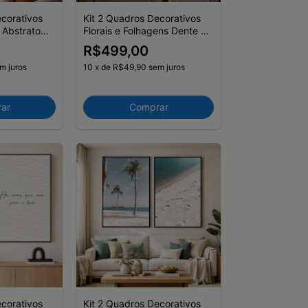
ecorativos
Kit 2 Quadros Decorativos
 Abstrato
Florais e Folhagens Dente de
Leão Plantas Secas Outono
R$499,00
m juros
10
x
de
R$49,90
sem juros
ar
Comprar
ecorativos
Kit 2 Quadros Decorativos