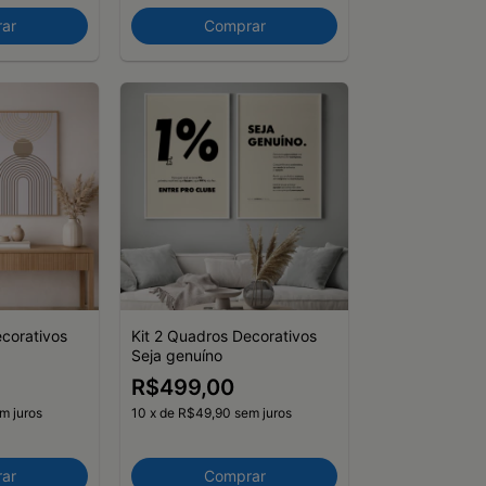
ar
Comprar
ecorativos
Kit 2 Quadros Decorativos
Seja genuíno
R$499,00
m juros
10
x
de
R$49,90
sem juros
ar
Comprar