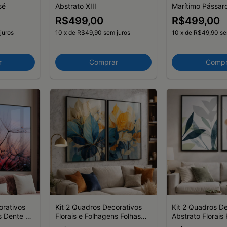
sé
Abstrato XIII
Marítimo Pássar
R$499,00
R$499,00
juros
10
x
de
R$49,90
sem juros
10
x
de
R$49,90
se
r
Comprar
Compr
orativos
Kit 2 Quadros Decorativos
Kit 2 Quadros D
s Dente de
Florais e Folhagens Folhas
Abstrato Florais 
l
Azuis e Douradas
Verdes Composi