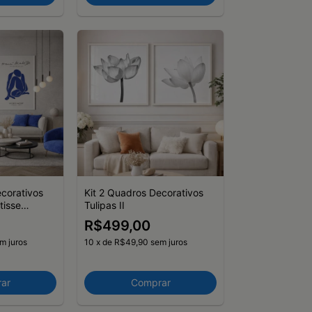
ecorativos
Kit 2 Quadros Decorativos
tisse
Tulipas II
 Essence of
R$499,00
m juros
10
x
de
R$49,90
sem juros
ar
Comprar