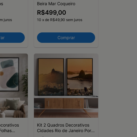
os
Beira Mar Coqueiro
R$499,00
m juros
10
x
de
R$49,90
sem juros
ar
Comprar
ecorativos
Kit 2 Quadros Decorativos
Folhas
Cidades Rio de Janeiro Por
ção XI
do Sol