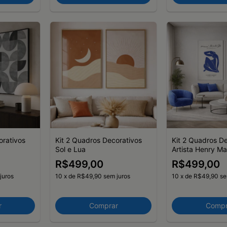
orativos
Kit 2 Quadros Decorativos
Kit 2 Quadros D
Sol e Lua
Artista Henry Ma
Composição The
R$499,00
R$499,00
Life
juros
10
x
de
R$49,90
sem juros
10
x
de
R$49,90
se
r
Comprar
Compr