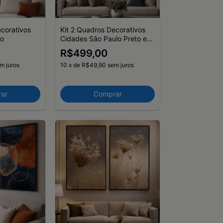
ecorativos
Kit 2 Quadros Decorativos
to
Cidades São Paulo Preto e
Branco
R$499,00
m juros
10
x
de
R$49,90
sem juros
ar
Comprar