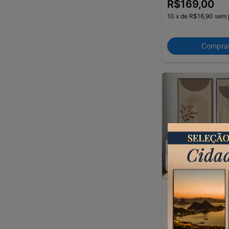
R$169,00
10
x
de
R$16,90
sem 
Compra
Kit 2 Quadros Dec
Equilíbrio Natural
R$499,00
10
x
de
R$49,90
sem 