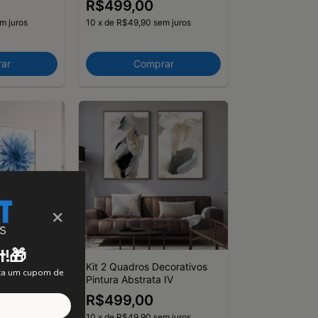
R$499,00
m juros
10
x
de
R$49,90
sem juros
ar
Comprar
×
t!🎁
ecorativos
Kit 2 Quadros Decorativos
nta um cupom de
Pintura Abstrata IV
R$499,00
m juros
10
x
de
R$49,90
sem juros