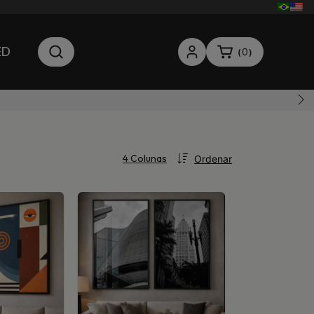
ED
0
(
)
Ordenar