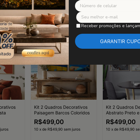
r
Comprar
Compr
Receber promoções e lança
orativos
Kit 2 Quadros Decorativos
Kit 2 Quadros D
sta
Paisagem Barcos Coloridos
Abstrato Preto 
R$499,00
R$499,00
juros
10
x
de
R$49,90
sem juros
10
x
de
R$49,90
se