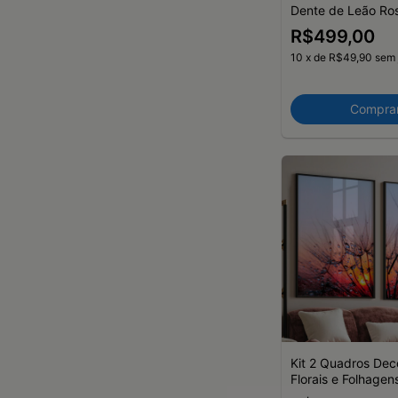
Dente de Leão Ro
R$499,00
10
x
de
R$49,90
sem 
Compra
Kit 2 Quadros Dec
Florais e Folhagen
Leão ao Pôr do So