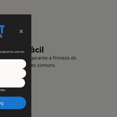
×
alação Fácil
 coupon to use on
 a instalação e garante a firmeza do
ndo complicações comuns.
hes