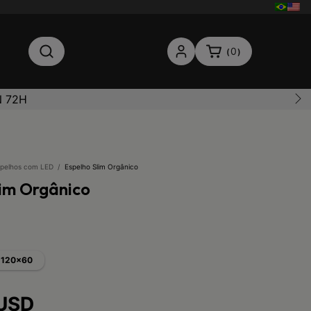
0
(
)
N 72H
pelhos com LED
/
Espelho Slim Orgânico
lim Orgânico
120x60
 USD