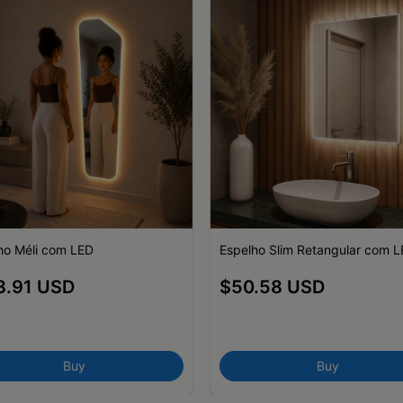
ho Méli com LED
Espelho Slim Retangular com 
3.91 USD
$50.58 USD
Buy
Buy