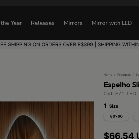
 the Year
Releases
Mirrors
Mirror with LED
REE SHIPPING ON ORDERS OVER R$399 | SHIPPING WITHI
Home
/
Products
/
Es
Espelho S
Cod.: E71-LED
1
Size
80x60
$66.54