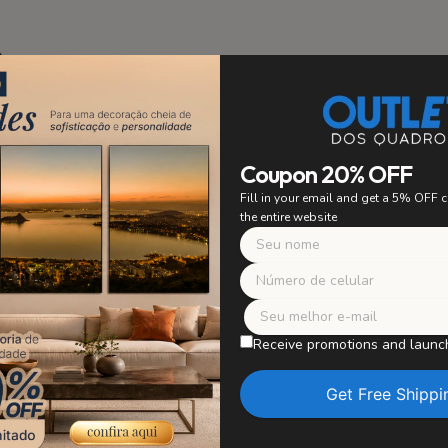
Coupon 20% OFF
Inst
Fill in your email and get a 5% OFF
the entire website
Suporte Incluído:
Facilita
espelho na parede, evita
Receive promotions and launc