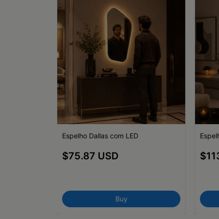
ado com LED
Espelho Dallas com LED
Espel
$75.87 USD
$11
Buy