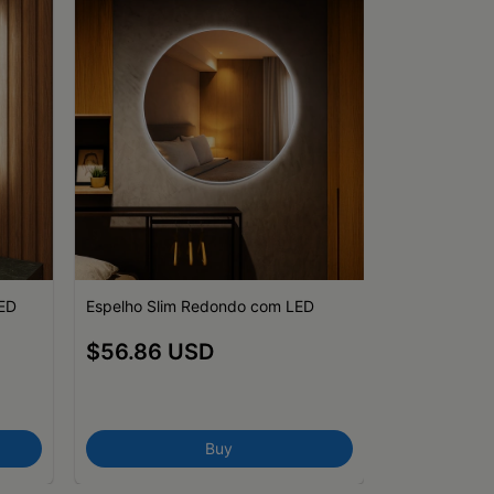
LED
Espelho Slim Redondo com LED
Mirror Slim O
$56.86 USD
60x60cm
$50.58 
Buy