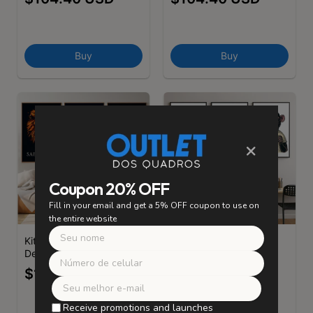
ressuscitou como leão
Buy
Buy
×
Coupon 20% OFF
Fill in your email and get a 5% OFF coupon to use on
the entire website
Kit 3 Quadros
Kit 3 Quadros
Decorativos Sabedoria
Decorativos Macacos
Força Coragem
$104.40 USD
$104.40 USD
Receive promotions and launches