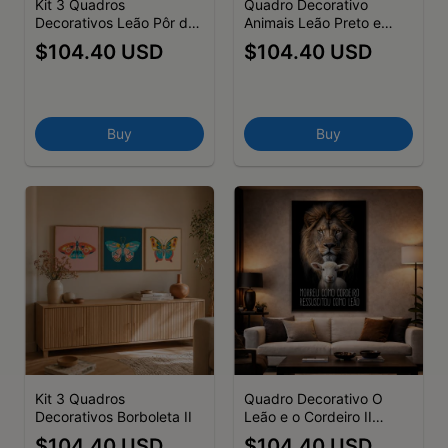
Kit 3 Quadros
Quadro Decorativo
Decorativos Leão Pôr do
Animais Leão Preto e
Sol Nunca foi Sorte,
Branco Nunca foi sorte
$104.40 USD
$104.40 USD
Sempre foi Deus
sempre foi Deus
Buy
Buy
Kit 3 Quadros
Quadro Decorativo O
Decorativos Borboleta II
Leão e o Cordeiro II
Morreu como cordeiro
$104.40 USD
$104.40 USD