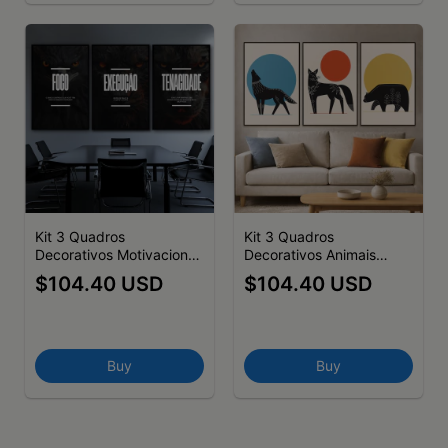
Kit 3 Quadros
Kit 3 Quadros
Decorativos Motivacional
Decorativos Animais
Foco Execução
Minimalistas
$104.40 USD
$104.40 USD
Tenacidade (Animais)
Buy
Buy